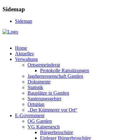
Sidemap
Sidemap
Home
Aktuelles
Verwaltung
Ortsgemeinderat
Protokolle Ratssitzungen
Jagdgenossenschaft Gamlen
Dokumente
Statistik
Bauplätze in Gamlen
Sanierungsgebiet
Ortsplan
„Der Kümmerer vor Ort“
E-Government
OG Gamlen
VG Kaisersesch
Bürgerbroschüre
Einleger Bürgerbroschüre