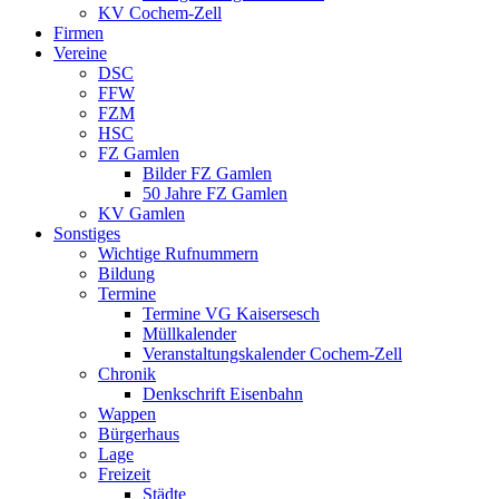
KV Cochem-Zell
Firmen
Vereine
DSC
FFW
FZM
HSC
FZ Gamlen
Bilder FZ Gamlen
50 Jahre FZ Gamlen
KV Gamlen
Sonstiges
Wichtige Rufnummern
Bildung
Termine
Termine VG Kaisersesch
Müllkalender
Veranstaltungskalender Cochem-Zell
Chronik
Denkschrift Eisenbahn
Wappen
Bürgerhaus
Lage
Freizeit
Städte