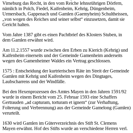
Virneburg das Recht, in den vom Reiche lehnsrührigen Dörfern,
nämlich in Polch, Fiedel, Kaifenheim, Kehrig, Düngenheim,
Urmersbach, Gappenach und Gamlen (Gaemyheim) Schultheissen,
„von wegen des Reiches und seiner selbst“ einzusetzen, damit sie
Gericht halten.
Vom Jahre 1387 gibt es einen Pachtbrief des Klosters Stuben, in
dem Gamlen erwähnt wird.
Am 11.2.1557 wurde zwischen den Erben zu Kierich (Kehrig) und
Kaifenheim einerseits und der Gemeinde Gamenheim anderseits
wegen des Gamenheimer Waldes ein Vertrag geschlossen.
1575 : Entscheidung der kurtrierischen Räte im Streit der Gemeinde
Gamlen mit Kehrig und Kaifenheim wegen des Dingtages,
Laubscharrens und der Windfälle.
Bei den Hexenprozessen des Amtes Mayen in den Jahren 1591/92
wurde in einem Bericht vom 25. Februar 1593 eine Schaffers
Gertrauden „ad capturam, torturam et ignem“ (zur Verhaftung,
Folterung und Verbrennung) aus der Gemeinde Gamelong (Gamlen)
verurteilt.
1630 wird Gamlen im Güterverzeichnis des Stift St. Clemens
Mayen erwähnt. Hof des Stifts wurde an verschiedene Herren verl.