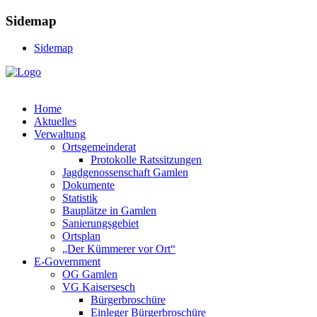
Sidemap
Sidemap
Home
Aktuelles
Verwaltung
Ortsgemeinderat
Protokolle Ratssitzungen
Jagdgenossenschaft Gamlen
Dokumente
Statistik
Bauplätze in Gamlen
Sanierungsgebiet
Ortsplan
„Der Kümmerer vor Ort“
E-Government
OG Gamlen
VG Kaisersesch
Bürgerbroschüre
Einleger Bürgerbroschüre