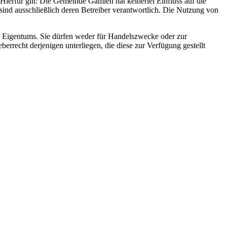
Hierfür gilt: Die Gemeinde Gamlen hat keinerlei Einfluss auf die
n sind ausschließlich deren Betreiber verantwortlich. Die Nutzung von
n Eigentums. Sie dürfen weder für Handelszwecke oder zur
errecht derjenigen unterliegen, die diese zur Verfügung gestellt