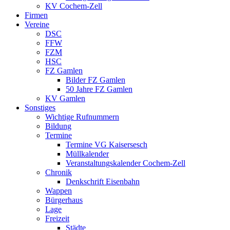
KV Cochem-Zell
Firmen
Vereine
DSC
FFW
FZM
HSC
FZ Gamlen
Bilder FZ Gamlen
50 Jahre FZ Gamlen
KV Gamlen
Sonstiges
Wichtige Rufnummern
Bildung
Termine
Termine VG Kaisersesch
Müllkalender
Veranstaltungskalender Cochem-Zell
Chronik
Denkschrift Eisenbahn
Wappen
Bürgerhaus
Lage
Freizeit
Städte