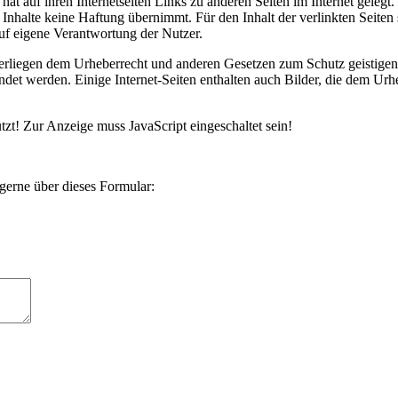
auf ihren Internetseiten Links zu anderen Seiten im Internet gelegt. 
se Inhalte keine Haftung übernimmt. Für den Inhalt der verlinkten Seite
auf eigene Verantwortung der Nutzer.
nterliegen dem Urheberrecht und anderen Gesetzen zum Schutz geistige
et werden. Einige Internet-Seiten enthalten auch Bilder, die dem Urheb
zt! Zur Anzeige muss JavaScript eingeschaltet sein!
erne über dieses Formular: