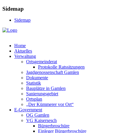
Sidemap
Sidemap
Home
Aktuelles
Verwaltung
Ortsgemeinderat
Protokolle Ratssitzungen
Jagdgenossenschaft Gamlen
Dokumente
Statistik
Bauplätze in Gamlen
Sanierungsgebiet
Ortsplan
„Der Kümmerer vor Ort“
E-Government
OG Gamlen
VG Kaisersesch
Bürgerbroschüre
Einleger Bürgerbroschüre