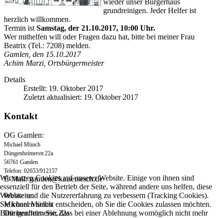
wieder unser Bürgerhaus
grundreinigen. Jeder Helfer ist
herzlich willkommen.
Termin ist
Samstag, der 21.10.2017, 10:00 Uhr.
Wer mithelfen will oder Fragen dazu hat, bitte bei meiner Frau
Beatrix (Tel.: 7208) melden.
Gamlen, den 15.10.2017
Achim Marzi, Ortsbürgermeister
Details
Erstellt: 19. Oktober 2017
Zuletzt aktualisiert: 19. Oktober 2017
Kontakt
OG Gamlen:
Michael Münch
Düngenheimerstr.22a
56761 Gamlen
Telefon: 02653/912157
Wir nutzen Cookies auf unserer Website. Einige von ihnen sind
E-Mail:
gamlen@kaisersesch.de
essenziell für den Betrieb der Seite, während andere uns helfen, diese
Webseite:
Website und die Nutzererfahrung zu verbessern (Tracking Cookies).
Michael Münch
Sie können selbst entscheiden, ob Sie die Cookies zulassen möchten.
Düngenheimerstr.22a
Bitte beachten Sie, dass bei einer Ablehnung womöglich nicht mehr