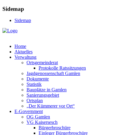
Sidemap
Sidemap
Home
Aktuelles
Verwaltung
Ortsgemeinderat
Protokolle Ratssitzungen
Jagdgenossenschaft Gamlen
Dokumente
Statistik
Bauplätze in Gamlen
Sanierungsgebiet
Ortsplan
„Der Kümmerer vor Ort“
E-Government
OG Gamlen
VG Kaisersesch
Bürgerbroschüre
Einleger Bürgerbroschüre