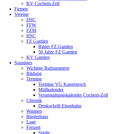
KV Cochem-Zell
Firmen
Vereine
DSC
FFW
FZM
HSC
FZ Gamlen
Bilder FZ Gamlen
50 Jahre FZ Gamlen
KV Gamlen
Sonstiges
Wichtige Rufnummern
Bildung
Termine
Termine VG Kaisersesch
Müllkalender
Veranstaltungskalender Cochem-Zell
Chronik
Denkschrift Eisenbahn
Wappen
Bürgerhaus
Lage
Freizeit
Städte