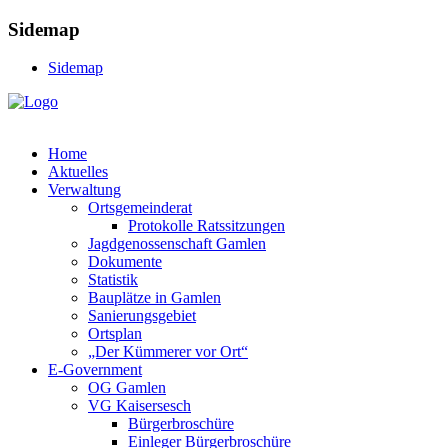
Sidemap
Sidemap
Home
Aktuelles
Verwaltung
Ortsgemeinderat
Protokolle Ratssitzungen
Jagdgenossenschaft Gamlen
Dokumente
Statistik
Bauplätze in Gamlen
Sanierungsgebiet
Ortsplan
„Der Kümmerer vor Ort“
E-Government
OG Gamlen
VG Kaisersesch
Bürgerbroschüre
Einleger Bürgerbroschüre