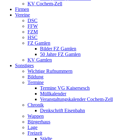
KV Cochem-Zell
Firmen
Vereine
DSC
FFW
FZM
HSC
FZ Gamlen
Bilder FZ Gamlen
50 Jahre FZ Gamlen
KV Gamlen
Sonstiges
Wichtige Rufnummern
Bildung
Termine
Termine VG Kaisersesch
Müllkalender
Veranstaltungskalender Cochem-Zell
Chronik
Denkschrift Eisenbahn
Wappen
Bürgerhaus
Lage
Freizeit
Städte